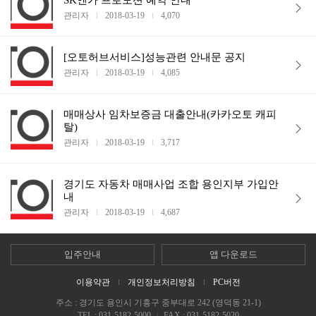
SK엔카 프로모션 예약 안내
관리자
2018-03-19
4,070
l
l
[오토허브서비스]성능관련 안내문 공지
관리자
2018-03-19
4,085
l
l
매매상사 임차보증금 대출안내(카카오토 캐피
탈)
관리자
2018-03-19
3,717
l
l
경기도 자동차 매매사업 조합 용인지부 가입안
내
관리자
2018-03-19
4,687
l
l
입주안내
앱 다운로드
이용약관
개인정보처리방침
PC버전
l
l
주소 : 경기도 용인시 기흥구 중부대로 242 (영덕동 21-1)
TEL : 031-5182-5000
FAX : 031-5182-5020
|