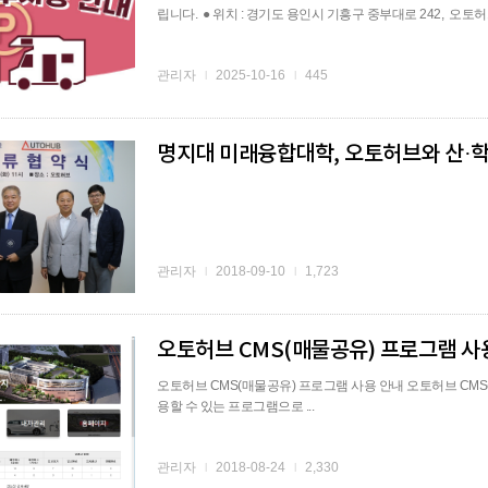
립니다. ● 위치 : 경기도 용인시 기흥구 중부대로 242, 오토허브
관리자
2025-10-16
445
l
l
명지대 미래융합대학, 오토허브와 산·
관리자
2018-09-10
1,723
l
l
오토허브 CMS(매물공유) 프로그램 
오토허브 CMS(매물공유) 프로그램 사용 안내 오토허브 C
용할 수 있는 프로그램으로 ...
관리자
2018-08-24
2,330
l
l