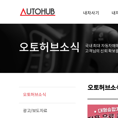
내차사기
내
오토허브소식
국내 최대 자동차매
고객님의 신뢰 확보
오토허브소
오토허브소식
광고/보도자료